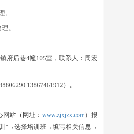
理。
自理。
溪镇府后巷
4幢105室，联系人：周宏
-88806290 13867461912）。
心网站（网址：
www.zjxjzx.com
）报
训”→选择培训班→填写相关信息→