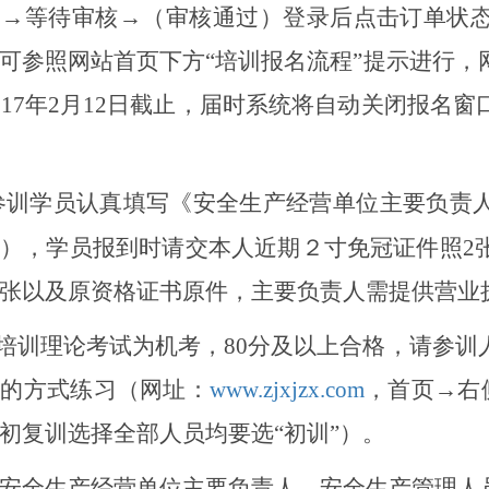
交→等待审核→（审核通过）登录后点击订单状
可参照网站首页下方“培训报名流程”提示进行，
17年2月
12
日截止，届时系统将自动关闭报名窗
参训学员认真填写《安全
生产经营单位主要负责
），
学员报到时请交本人近期２寸免冠证件照
2
张以及原资格证书原件，主要负责人需提供营业
次培训理论考试为机考，80分及以上合格，请参
拟的方式练习（网址：
www.zjxjzx.com
，首页
→
右
初复训选择
全部人员均要选
“初训”）。
安全生产经营单位主要负责人、安全生产管理人