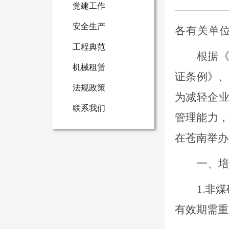
党建工作
安全生产
各有关单
工程典范
根据
机械租赁
证条例》
法规政策
为减轻企
联系我们
管理能力，
在苍南举办
一、培
1.非
有效期需重