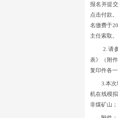
报名并提
点击付款。
名缴费于20
主任索取。
2.
请
表》（附件
复印件各一
3.本
机在线模
非煤矿山；
附件：