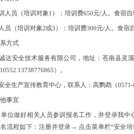
训人员（培训对象
1）：培训费
650
元
/人。食宿自
人员（培训对象
2或3）：培训费
300
元
/人。食宿
系方式
诚达安全技术服务有限公司
，地址：苍南县灵
10552 13738776865）。
安全生产宣传教育中心，联系人：高鹦鹉（
0571
他事宜
请各单位做好相关人员参训报名工作，并登录我中
报名流程如下：注册并登录
→
点击菜单栏“安全培